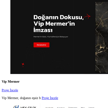
Yakamoz Matbaa
Proje İncele
Yakamoz Matbaa, 2019 yılınd
Proje İncele