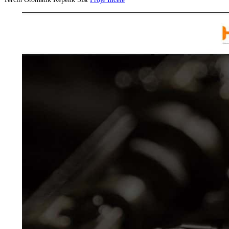
Aydeğer Mühendislik
Proje İncele