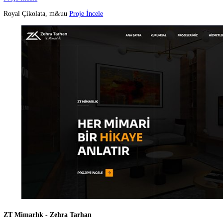
Ayduş Duşakabin Sistemleri
Proje İncele
Yüzde Yüz yerli s
Proje İncele