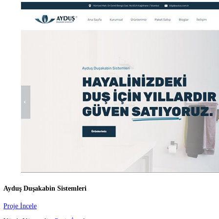
Vip Mermer, doğanın eşsiz b
Proje İncele