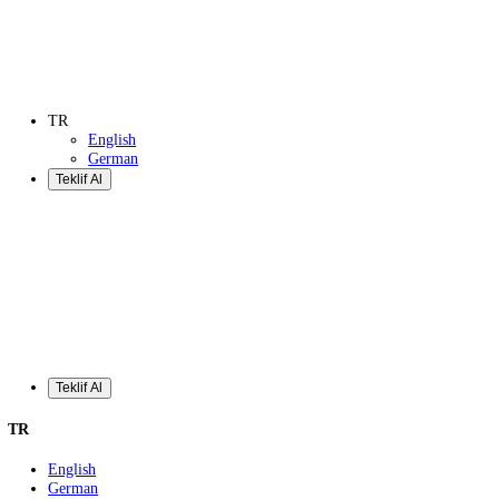
Teklif Al
TR
English
German
Teklif Al