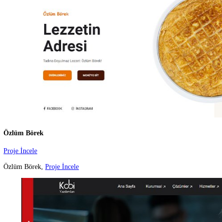
Teknik Destek, Seo, Logo Tasarım, Grafik Tasarım, Reklam Danışman
Sosyal Medya Yönetimi gibi hizmetler sağlar. Tüm bu hizmetlerin tek
çatı altında toplanmasını sağlayan ekip arkadaşlarımız bulunmaktadır.
Daha Fazla
Neler Yaptık
Yeni Projelerimiz ile Fark Oluşturuyoruz