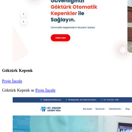
Canpolat Duşakabin, yıllard
Proje İncele