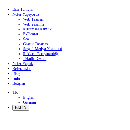
Bizi Tanıyın
Neler Yapıyoruz
Web Tasarım
Web Yazılım
Kurumsal Kimlik
E-Ticaret
Seo
Grafik Tasarım
Sosyal Medya Yönetimi
Reklam Danışmanlığı
Teknik Destek
Neler Yaptık
Referanslar
Blog
İndir
İletişim
TR
English
German