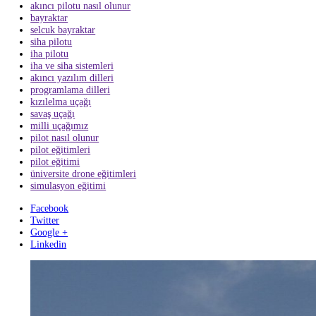
almanıza gerek yoktur. Üniversitelerimizin mühendislik bölümlerinde
mezun olduğunuz takdirde
Baykar
firamamıza başvurabilirsiniz.
Bayraktar tarafından üretilen İnsansız Hava Uçakları Türkiye'nin ilk m
İHA sistemi Baykar
Bayraktar
TB2'nin mimarı, Akıncı ve Stealth
özelliklere sahip
Kızılelma
gibi İnsansız Savaş Uçaklarında liderlik
yapan Baykar Yönetim Kurulu Başkanı
Selçuk Bayraktar'dır
.
"Ben harita mühendisiyim. Coğrafi bilgi sistemlerinde yüksek lisansı
yaptım ayrıca matematik bölümü okudum bir süre yurt dışında çalışt
daha sonra Türkiyeye geldim ve burada baykar ailesine katıldım. Aka
teorik similasyon uçuş eğitimlerine dahil oldum tüm bu eğitimleri baş
tamamladıktan sonra akıncı pilotu olmaya hak kazandım."
Elif ERGİN - Baykar Akıncı Pilotu
akıncı pilotu nasıl olunur
bayraktar
selcuk bayraktar
siha pilotu
iha pilotu
iha ve siha sistemleri
akıncı yazılım dilleri
programlama dilleri