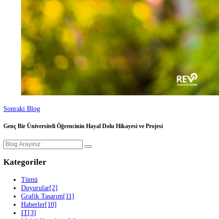
Nasa'da Nasıl Çalışılır? Hangi Yazılım Dillerini Öğrenmemiz Gerekiyor.