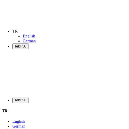
Teklif Al
TR
English
German
Teklif Al