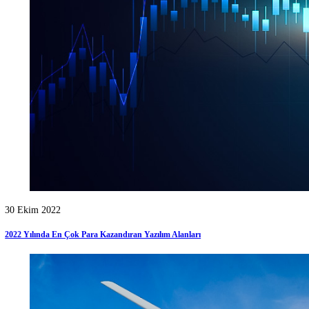
Haberler
[10]
IT
[3]
Mobil Uygulama
[1]
Röportajlar
[2]
Siber Güvenlik
[3]
Sosyal Medya Yönetimi
[1]
Teknoloji
[7]
Web Tasarım
[8]
Web Yazılım
[3]
Yazılım
[16]
Öne Çıkanlar