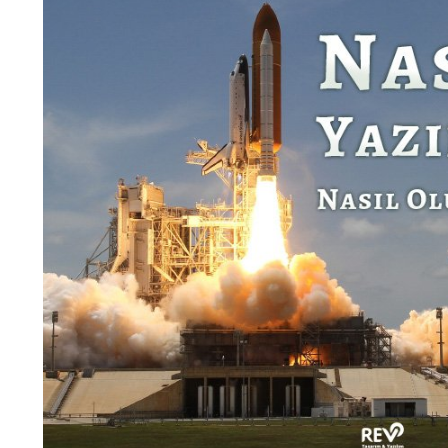
kızılelma uçağı
savaş uçağı
milli uçağımız
pilot nasıl olunur
pilot eğitimleri
pilot eğitimi
üniversite drone eğitimleri
simulasyon eğitimi
Facebook
Twitter
Google +
Linkedin