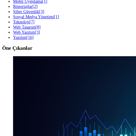
Sonraki Blog
Genç Bir Üniversiteli Öğrencinin Hayal Dolu Hikayesi ve Projesi
Kategoriler
Tümü
Duyurular
[2]
Grafik Tasarım
[11]