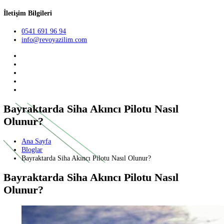
Teklif Al
TR
English
German
İletişim Bilgileri
0541 691 96 94
info@revoyazilim.com
Bayraktarda Siha Akıncı Pilotu Nasıl
Olunur?