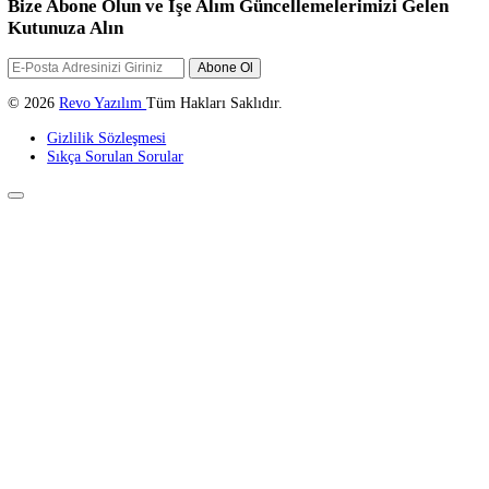
19 Kasım 2022
Nasa'da Nasıl Çalışılır? Hangi Yazılım Dillerini Öğrenmemiz Gerekiyor.
REVO YAZILIM
Temelleri henüz yeni atılmakta olan Revo Yazılım, sizleri internet
dünyasında bir üst seviyeye taşıyacak hizmetler vermektedir.
Revo Yazılım; Web Tasarım, Web Yazılım, E-Ticaret, Kurumsal Kiml
Teknik Destek, Seo, Logo Tasarım, Grafik Tasarım, Sosyal Medya
Yönetimi gibi hizmetler sağlar...
Hızlı Erişim
Hakkımızda
Neler Yapıyoruz
Neler Yaptık