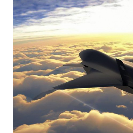
Ana Sayfa
Bloglar
Bayraktarda Siha Akıncı Pilotu Nasıl Olunur?
Bayraktarda Siha Akıncı Pilotu Nasıl
Olunur?