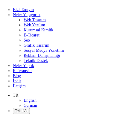
Bizi Tanıyın
Neler Yapıyoruz
Web Tasarım
Web Yazılım
Kurumsal Kimlik
E-Ticaret
Seo
Grafik Tasarım
Sosyal Medya Yönetimi
Reklam Danışmanlığı
Teknik Destek
Neler Yaptık
Referanslar
Blog
İndir
İletişim
TR
English
German