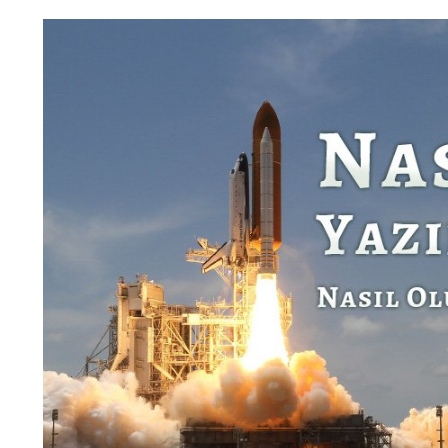
09 Kasım 2023
İnsansız Savaş Uçağımız KızılElma