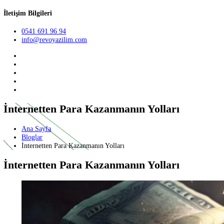
Teklif Al
TR
English
German
İletişim Bilgileri
0541 691 96 94
info@revoyazilim.com
İnternetten Para Kazanmanın Yolları
Ana Sayfa