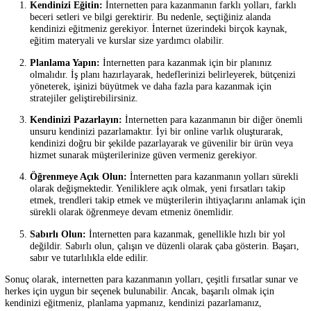
medya kanalları üzerinden bulunabilir.
Anket Doldurma ve Uygulama İndirme:
Birçok şirket, pazar
araştırmaları yapmak için anket doldurma ve uygulama indirme
yöntemlerle tüketicilerden geri bildirim alır. Bu yöntemler,
internetten para kazanmanın en kolay yollarından biridir. Anket
siteleri ve uygulamaları kullanarak anket doldurma veya uygul
indirme karşılığında para kazanabilirsiniz.
Bu sadece birkaç örnek; internetten para kazanmanın birçok yolu vard
Hangi yöntemi seçerseniz seçin, internetten para kazanmanın temel
prensiplerini anlamak, sabırlı ve öz disiplinli olmak başarınız için öne
Ayrıca, internetten para kazanmanın yolları hızlı ve kolay bir zengin
yolunu vaat etmez. Sabır, disiplin ve çalışma gerektirir.
Aşağıda, internetten para kazanmanın başarılı olmanız için yapmanız
gereken bazı şeyler yer almaktadır:
Kendinizi Eğitin:
İnternetten para kazanmanın farklı yolları, f
beceri setleri ve bilgi gerektirir. Bu nedenle, seçtiğiniz alanda
kendinizi eğitmeniz gerekiyor. İnternet üzerindeki birçok kayna
eğitim materyali ve kurslar size yardımcı olabilir.