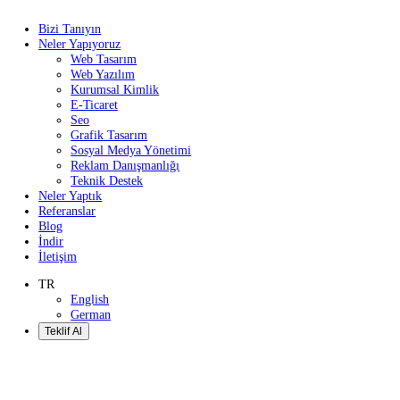
Bizi Tanıyın
Neler Yapıyoruz
Web Tasarım
Web Yazılım
Kurumsal Kimlik
E-Ticaret
Seo
Grafik Tasarım
Sosyal Medya Yönetimi
Reklam Danışmanlığı
Teknik Destek
Neler Yaptık
Referanslar
Blog
İndir
İletişim
TR
English
German