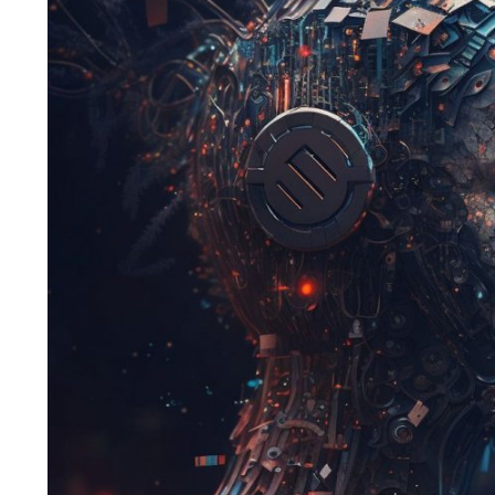
internetten para kazanmak
online iş fikirleri
dijital pazarlama
affiliate marketing
e-ticaret
online eğitim
blog yazarlığı
yazılım geliştirme
mobil uygulama geliştirme
online anketler
video yayıncılığı
influencer pazarlaması
SEO
freelance çalışma
online yatırım
cryptocurrency
podcast yayıncılığı.
Facebook
Twitter
Google +
Linkedin