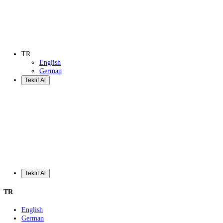
Teklif Al
TR
English
German
Teklif Al