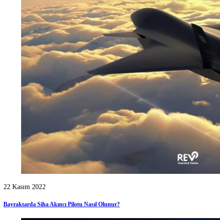
Sanal Gerçeklik ve Artırılmış Gerçeklik
Kategoriler
Tümü
Duyurular
[2]
Grafik Tasarım
[11]
Haberler
[10]
IT
[3]
Mobil Uygulama
[1]
Röportajlar
[2]
Siber Güvenlik
[3]
Sosyal Medya Yönetimi
[1]
Teknoloji
[7]
Web Tasarım
[8]
Web Yazılım
[3]
Yazılım
[16]
Öne Çıkanlar