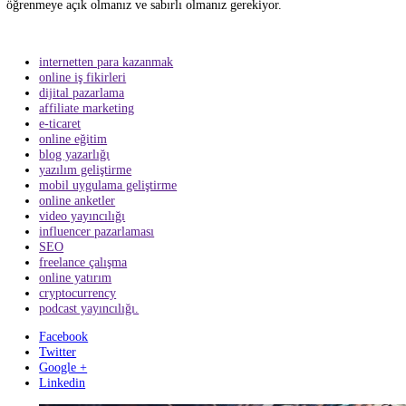
Planlama Yapın:
İnternetten para kazanmak için bir planınız
olmalıdır. İş planı hazırlayarak, hedeflerinizi belirleyerek, bütç
yöneterek, işinizi büyütmek ve daha fazla para kazanmak için
stratejiler geliştirebilirsiniz.
Kendinizi Pazarlayın:
İnternetten para kazanmanın bir diğer 
unsuru kendinizi pazarlamaktır. İyi bir online varlık oluşturarak
kendinizi doğru bir şekilde pazarlayarak ve güvenilir bir ürün 
hizmet sunarak müşterilerinize güven vermeniz gerekiyor.
Öğrenmeye Açık Olun:
İnternetten para kazanmanın yolları sü
olarak değişmektedir. Yeniliklere açık olmak, yeni fırsatları tak
etmek, trendleri takip etmek ve müşterilerin ihtiyaçlarını anlam
sürekli olarak öğrenmeye devam etmeniz önemlidir.
Sabırlı Olun:
İnternetten para kazanmak, genellikle hızlı bir y
değildir. Sabırlı olun, çalışın ve düzenli olarak çaba gösterin. B
sabır ve tutarlılıkla elde edilir.
Sonuç olarak, internetten para kazanmanın yolları, çeşitli fırsatlar sun
herkes için uygun bir seçenek bulunabilir. Ancak, başarılı olmak için
kendinizi eğitmeniz, planlama yapmanız, kendinizi pazarlamanız,
öğrenmeye açık olmanız ve sabırlı olmanız gerekiyor.