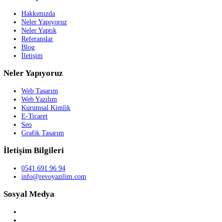
09 Kasım 2023
İnsansız Savaş Uçağımız KızılElma