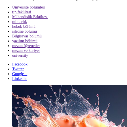
Mühendislik:
Elektrik mühendisi, makine mühendisi, yazılım mühend
İşletme ve Ekonomi:
Yönetici, pazarlama uzmanı, finans analisti, in
Hukuk:
Avukat, hakim, savcı, hukuk danışmanı, noter.
Bilgisayar Bilimi:
Yazılım geliştirici, veritabanı yöneticisi, sistem a
Psikoloji:
Klinik psikolog, danışman, araştırmacı, insan kaynakları u
İletişim ve Medya:
Gazeteci, yayıncı, reklamcı, halkla ilişkiler uzma
Mimarlık:
Mimar, iç mimar, peyzaj mimarı, kentsel tasarımcı, proje
Sanat ve Tasarım:
Grafik tasarımcı, endüstriyel tasarımcı, moda tasa
Üniversitelerde en çok tercih edilen bölümler genellikle popüler meslek
Üniversite bölümleri
tıp fakültesi
Mühendislik Fakültesi
mimarlık
hukuk bölümü
işletme bölümü
Bilgisayar bölümü