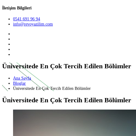
Teklif Al
TR
English
German
İletişim Bilgileri
0541 691 96 94
info@revoyazilim.com
Üniversitede En Çok Tercih Edilen Bölüm
Ana Sayfa