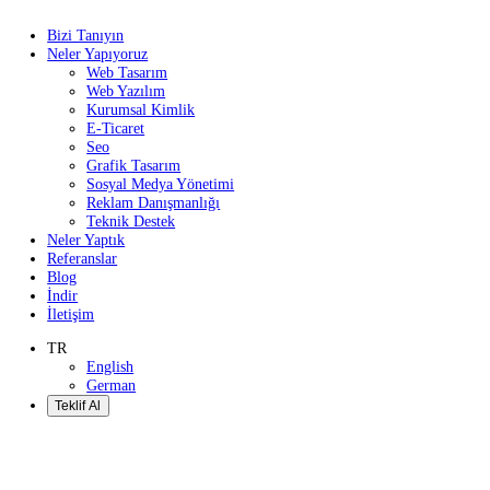
Bizi Tanıyın
Neler Yapıyoruz
Web Tasarım
Web Yazılım
Kurumsal Kimlik
E-Ticaret
Seo
Grafik Tasarım
Sosyal Medya Yönetimi
Reklam Danışmanlığı
Teknik Destek
Neler Yaptık
Referanslar
Blog
İndir
İletişim
TR
English
German