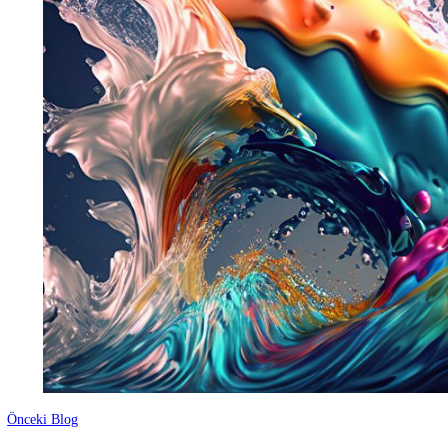
yazılım bölümü
mezun öğrenciler
mezun ve kariyer
university
Facebook
Twitter
Google +
Linkedin