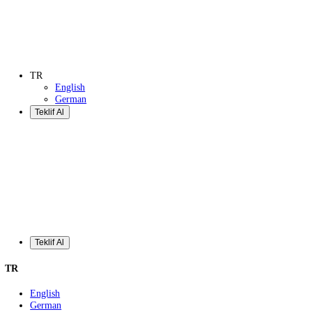
Teklif Al
TR
English
German
Teklif Al