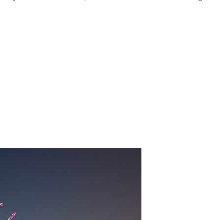
isi, inşaat mühendisi, kimya mühendisi.
san kaynakları yöneticisi, muhasebeci.
nalisti, yapay zeka uzmanı, siber güvenlik uzmanı.
zmanı, öğrenci rehberlik uzmanı.
nı, medya yöneticisi.
 müdürü.
rımcısı, animatör, ressam.
 alanlarına yönelik olanlardır. Bunlar, her ülkede ve her üniversitede f