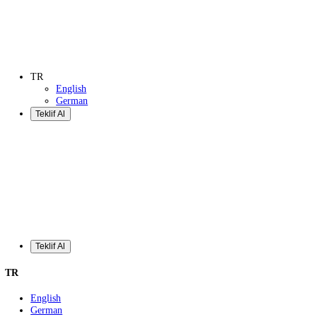
Teklif Al
TR
English
German
Teklif Al