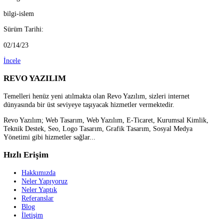
BlueStacks 10
- Cep telefonunuzda kullandığınız tüm uygu...
Kategori:
emulatorler
Sürüm Tarihi:
02/01/23
İncele
Şubat 02/21/23
Version : 2022.3.35.0