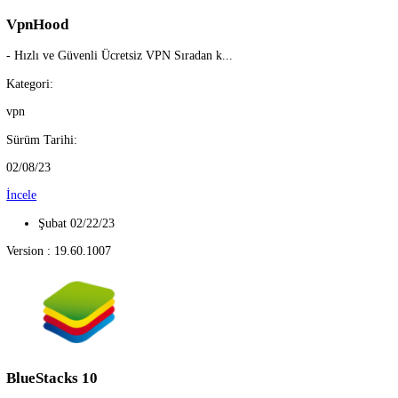
Sosyal Medya [0]
Sürücüler [0]
Veri Kurtarma [0]
Video İndirme [1]
Video Kayıt [2]
VPN [1]
En Çok İndirilen Programlar
Şubat 02/22/23
Version : 2.7.350