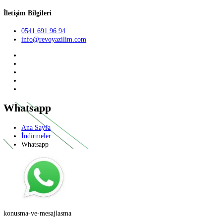
Teklif Al
TR
English
German
İletişim Bilgileri
0541 691 96 94
info@revoyazilim.com
Whatsapp
Ana Sayfa