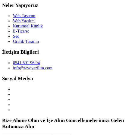
Remote Desktop Manager
- Uzak Masaüstü Yöneticisi (RDM), tüm uzak...
Kategori:
bilgi-islem
Sürüm Tarihi:
02/14/23
İncele
REVO YAZILIM
Temelleri henüz yeni atılmakta olan Revo Yazılım, sizleri internet
dünyasında bir üst seviyeye taşıyacak hizmetler vermektedir.
Revo Yazılım; Web Tasarım, Web Yazılım, E-Ticaret, Kurumsal Kiml
Teknik Destek, Seo, Logo Tasarım, Grafik Tasarım, Sosyal Medya
Yönetimi gibi hizmetler sağlar...
Hızlı Erişim