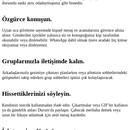
uygulamasıdır.
Özel mesajlaşma ve arama sayesinde kendiniz olabilir, özgürce konuşa
ve nerede olurlarsa olsunlar hayatınızdaki en önemli kişilere yakın
hissedebilirsiniz.
Sesli ve görüntülü aramalarla hiçbir anı
kaçırmayın.
Sesli ve görüntülü aramalar sayesinde, sınıf arkadaşlarınızla yapacağın
grup aramasından annenizle yapacağınız kısa bir görüşmeye kadar her
durumda sanki aynı odadaymışsınız gibi hissedin.
Özgürce konuşun.
Uçtan uca şifreleme sayesinde kişisel mesaj ve aramalarınız güvence a
alınır. Gönderilen içerikler yalnızca siz ve konuştuğunuz kişi tarafınd
okunabilir veya dinlenebilir. WhatsApp dahil olmak üzere aradaki hi
okuyamaz veya dinleyemez.