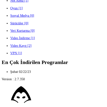
Benchmark [2]
Bilgi İşlem [6]
Dijital Oyun Servisleri [0]
Donanım Hızlandırma [1]
Dosya Yönetimi [1]
Ekran Görüntüsü [1]
Emülatörler [2]
Güvenlik [3]
İnternet Tarayıcı [1]
Konuşma ve Mesajlaşma [2]
Multimedya [2]
Not Alma [1]
Oyun [1]