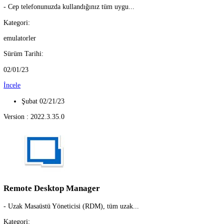
VpnHood
- Hızlı ve Güvenli Ücretsiz VPN Sıradan k...
Kategori:
vpn
Sürüm Tarihi:
02/08/23
İncele
Şubat 02/22/23
Version : 19.60.1007