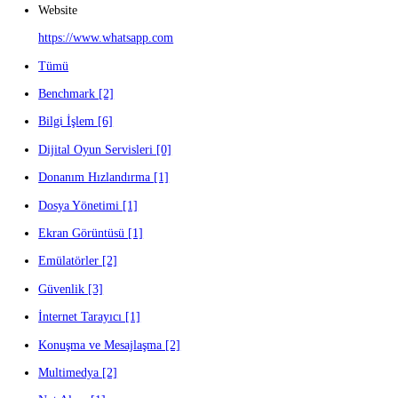
Facebook
Twitter
Google +
Linkedin
Tüm Programlar
Version:
2.2304.6.0
Kategori:
konusma-ve-mesajlasma
Sürüm Tarihi
13 Şubat 2023
Website
https://www.whatsapp.com
Tümü