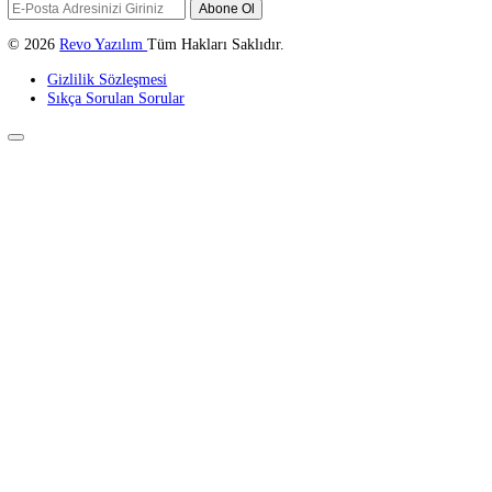
Hakkımızda
Neler Yapıyoruz
Neler Yaptık
Referanslar
Blog
İletişim
Neler Yapıyoruz
Web Tasarım
Web Yazılım
Kurumsal Kimlik
E-Ticaret
Seo
Grafik Tasarım
İletişim Bilgileri
0541 691 96 94
info@revoyazilim.com
Sosyal Medya