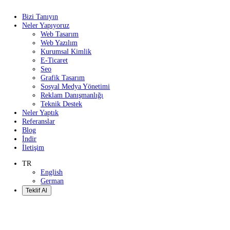
Bizi Tanıyın
Neler Yapıyoruz
Web Tasarım
Web Yazılım
Kurumsal Kimlik
E-Ticaret
Seo
Grafik Tasarım
Sosyal Medya Yönetimi
Reklam Danışmanlığı
Teknik Destek
Neler Yaptık
Referanslar
Blog
İndir
İletişim
TR
English
German