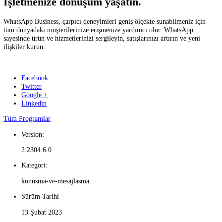
Gruplarınızla iletişimde kalın.
Arkadaşlarınızla gezintiye çıkmayı planlarken veya ailenizin sohbetle
gelişmeleri takip ederken grup sohbetleri işinizi çok kolaylaştıracak.
Hissettiklerinizi söyleyin.
Kendinizi sözcük kullanmadan ifade edin. Çıkartmalar veya GIF'ler k
ya da gündelik anları Durum'da paylaşın. Çabucak merhaba demek ve
uzun bir hikaye anlatmak için sesli mesaj kaydedin.
İşletmenize dönüşüm yaşatın.
WhatsApp Business, çarpıcı deneyimleri geniş ölçekte sunabilmeniz i
tüm dünyadaki müşterilerinize erişmenize yardımcı olur. WhatsApp
sayesinde ürün ve hizmetlerinizi sergileyin, satışlarınızı artırın ve yen
ilişkiler kurun.