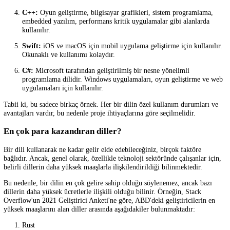
kabul edilir.
Burada, genel olarak kabul gören bazı
en iyi yazılım
dillerini listele
çalışacağım:
Python:
Veri analizi, yapay zeka, makine öğrenimi, web gelişt
bilimsel hesaplama ve diğer birçok alanda kullanılabilir. Okuna
kullanımı kolaydır.
Java:
Mobil uygulama geliştirme, büyük ölçekli yazılımlar, oy
ve web uygulamaları için kullanılır. Nesne yönelimli programl
dilidir ve platform bağımsızdır.
JavaScript:
Web uygulamaları için kullanılır ve genellikle fro
geliştirme için kullanılır. React, Angular ve Vue.js gibi popüler
çerçevelerle birlikte kullanılabilir.
C++:
Oyun geliştirme, bilgisayar grafikleri, sistem programla
embedded yazılım, performans kritik uygulamalar gibi alanlard
kullanılır.
Swift:
iOS ve macOS için mobil uygulama geliştirme için kulla
Okunaklı ve kullanımı kolaydır.