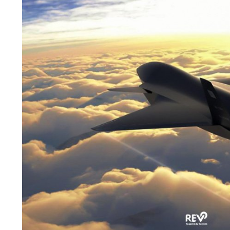
Sonraki Blog
Yapay Zeka Nedir?
Kategoriler
Tümü
Duyurular
[2]
Grafik Tasarım
[11]
Haberler
[10]
IT
[3]
Mobil Uygulama
[1]
Röportajlar
[2]
Siber Güvenlik
[3]
Sosyal Medya Yönetimi
[1]
Teknoloji
[7]
Web Tasarım
[8]
Web Yazılım
[3]
Yazılım
[16]