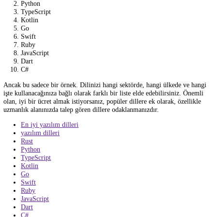
C#:
Microsoft tarafından geliştirilmiş bir nesne yönelimli
programlama dilidir. Windows uygulamaları, oyun geliştirme 
uygulamaları için kullanılır.
Tabii ki, bu sadece birkaç örnek. Her bir dilin özel kullanım durumlar
avantajları vardır, bu nedenle proje ihtiyaçlarına göre seçilmelidir.
En çok para kazandıran diller?
Bir dili kullanarak ne kadar gelir elde edebileceğiniz, birçok faktöre
bağlıdır. Ancak, genel olarak, özellikle teknoloji sektöründe çalışanlar
belirli dillerin daha yüksek maaşlarla ilişkilendirildiği bilinmektedir.
Bu nedenle, bir dilin en çok gelire sahip olduğu söylenemez, ancak ba
dillerin daha yüksek ücretlerle ilişkili olduğu bilinir. Örneğin, Stack
Overflow'un 2021 Geliştirici Anketi'ne göre, ABD'deki geliştiricilerin
yüksek maaşlarını alan diller arasında aşağıdakiler bulunmaktadır:
Rust
Python
TypeScript
Kotlin
Go
Swift