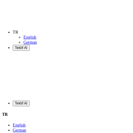
Teklif Al
TR
English
German
Teklif Al