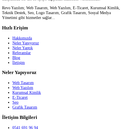
09 Kasım 2023
İnsansız Savaş Uçağımız KızılElma