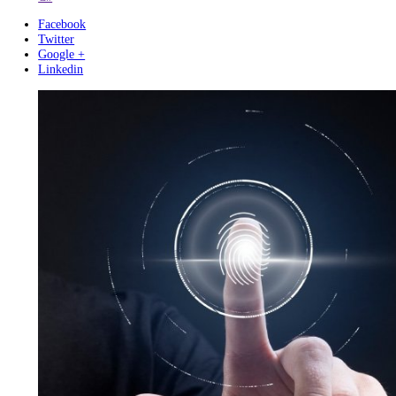
Ruby
JavaScript
Dart
C#
Ancak bu sadece bir örnek. Dilinizi hangi sektörde, hangi ülkede ve 
işte kullanacağınıza bağlı olarak farklı bir liste elde edebilirsiniz. Ön
olan, iyi bir ücret almak istiyorsanız, popüler dillere ek olarak, özelli
uzmanlık alanınızda talep gören dillere odaklanmanızdır.
En iyi yazılım dilleri
yazılım dilleri
Rust
Python
TypeScript
Kotlin
Go
Swift
Ruby
JavaScript
Dart
C#
Facebook
Twitter