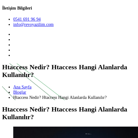
Teklif Al
TR
English
German
İletişim Bilgileri
0541 691 96 94
info@revoyazilim.com
Htaccess Nedir? Htaccess Hangi Alanlard
Kullanılır?