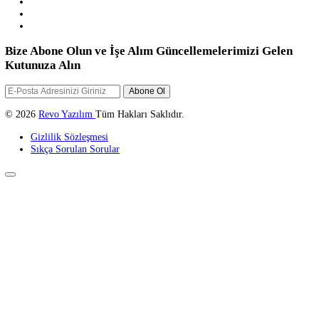
23 Kasım 2023
Lightroom Nedir? Lightroom Programı Nasıl Kullanılmalı?
REVO YAZILIM
Temelleri henüz yeni atılmakta olan Revo Yazılım, sizleri internet
dünyasında bir üst seviyeye taşıyacak hizmetler vermektedir.
Revo Yazılım; Web Tasarım, Web Yazılım, E-Ticaret, Kurumsal Kiml
Teknik Destek, Seo, Logo Tasarım, Grafik Tasarım, Sosyal Medya
Yönetimi gibi hizmetler sağlar...