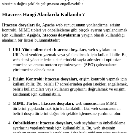
dosyasıdır. Dosya adı "
htaccess
" olarak başlar ve bir web dizininde b
Htaccess dosyası
, web sunucusu tarafından yönlendirme, erişim kontr
MIME tipleri vb. gibi birçok web sunucusu ayarını yapılandırmak içi
kullanılır.
Htaccess dosyası
, bir web sitesinin belirli bir bölümü veya tamamı iç
sunucu yapılandırmasını değiştirmek için kullanılabilir. Örneğin, dosy
dizine erişimi kısıtlamak veya belirli IP adreslerinden gelen istekleri
reddetmek gibi erişim kontrollerini yapılandırmak için kullanılabilir. 
dosya, web sayfalarının URL'sini yeniden yazmak, URL yönlendirmel
yapmak veya önbellekleme ayarlarını yapılandırmak gibi birçok farkl
için de kullanılabilir.
Htaccess dosyaları
, bir metin düzenleyicisi veya FTP programı gibi
herhangi bir düzenleme aracı ile düzenlenebilir. Ancak, dosyaları
düzenlerken dikkatli olmak önemlidir, çünkü yapılandırma hataları w
sitesinin doğru şekilde çalışmasını engelleyebilir.
Htaccess Hangi Alanlarda Kullanılır?
Htaccess dosyaları
ile, Apache web sunucusunun yönlendirme, erişi
kontrolü, MIME tipleri ve önbellekleme gibi birçok ayarını yapıland
için kullanılır. Aşağıda,
htaccess dosyalarının
yaygın olarak kullanıld