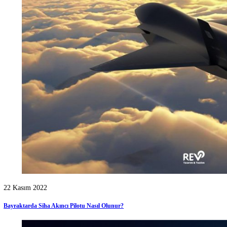
Kategoriler
Tümü
Duyurular
[2]
Grafik Tasarım
[11]
Haberler
[10]
IT
[3]
Mobil Uygulama
[1]
Röportajlar
[2]
Siber Güvenlik
[3]
Sosyal Medya Yönetimi
[1]
Teknoloji
[7]
Web Tasarım
[8]
Web Yazılım
[3]
Yazılım
[16]
Öne Çıkanlar