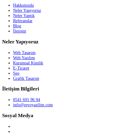
İnsansız Savaş Uçağımız KızılElma