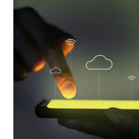
Log Dosyaları:
htaccess dosyalar
ı, web sunucusunun log dosya
yapılandırmak için kullanılabilir. Bu, web sitesinin ziyaretçi tra
izlemek ve analiz etmek için gereklidir.
Htaccess nedir
htaccess dosyası
htaccess php
php sunucusu
apache server
htaccess yonlendirme
htaccess 301
htaccess taşıma
Facebook
Twitter
Google +
Linkedin