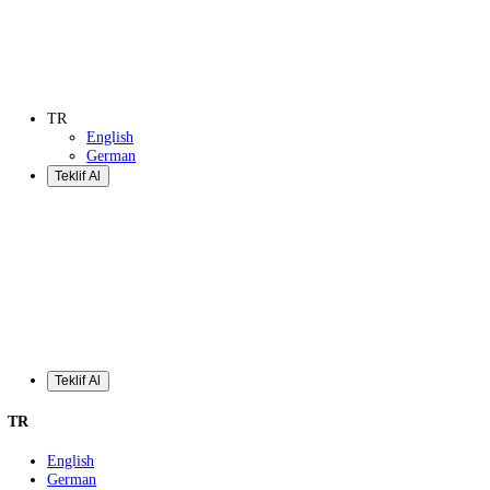
Teklif Al
TR
English
German
Teklif Al