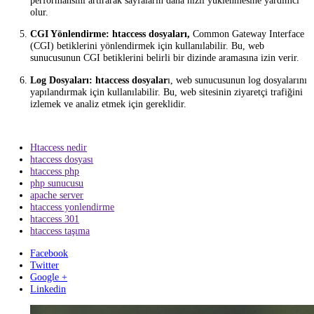
alanların bir listesi bulunmaktadır:
URL Yönlendirmeleri:
htaccess dosyaları,
web sayfalarının
URL'sini yeniden yazmak veya yönlendirmek için kullanılabilir
web sitesi yöneticilerinin sitelerindeki sayfa adreslerini optimiz
etmesine ve arama motoru optimizasyonu (
SEO
) çalışmalarını
yürütmesine olanak tanır.
Erişim Kontrolü:
htaccess dosyaları,
erişim kontrolü yapmak 
kullanılabilir. Bu, belirli IP adreslerinden gelen istekleri engel
belirli kullanıcıları veya kullanıcı gruplarını doğrulamak ve eri
kısıtlamak için kullanılabilir.
MIME Türleri:
htaccess dosyaları,
web sunucusunun MIME
türlerini yapılandırmak için kullanılabilir. Bu, web sunucusunu
belirli dosya türlerini doğru bir şekilde işlemesine yardımcı olu
Önbellekleme:
htaccess dosyaları,
web sayfalarının önbellek
ayarlarını yapılandırmak için kullanılabilir. Bu, web sitesinin
performansını artırarak sayfaların daha hızlı yüklenmesine yar
olur.
CGI Yönlendirme:
htaccess dosyaları,
Common Gateway Inte
(CGI) betiklerini yönlendirmek için kullanılabilir. Bu, web
sunucusunun CGI betiklerini belirli bir dizinde aramasına izin v