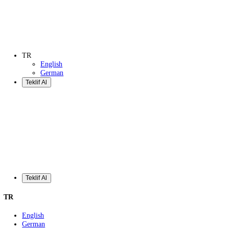
Teklif Al
TR
English
German
Teklif Al