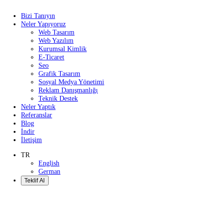
Bizi Tanıyın
Neler Yapıyoruz
Web Tasarım
Web Yazılım
Kurumsal Kimlik
E-Ticaret
Seo
Grafik Tasarım
Sosyal Medya Yönetimi
Reklam Danışmanlığı
Teknik Destek
Neler Yaptık
Referanslar
Blog
İndir
İletişim
TR
English
German