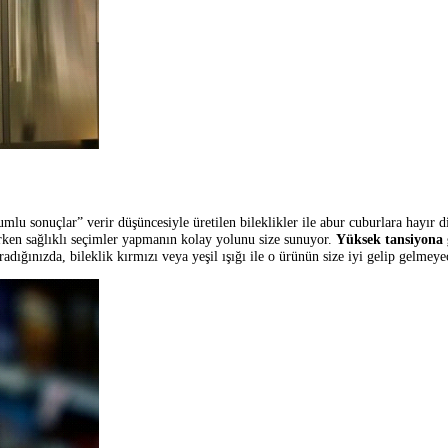
larıyla kontrol edebiliyor. Akıllı telefonlara indirilen uygulamalar
tekno
 gıdaya evinizden erişiminiz olsa güzel olmaz mıydı? İşte, Japonya’da g
n son teknoloji bir tarım yöntemi. Tek kullanımlık çocuk bezleri gibi 
u ve besinleri emerek çalışıyor. Ürünler de işte bu filmin üzerine yeti