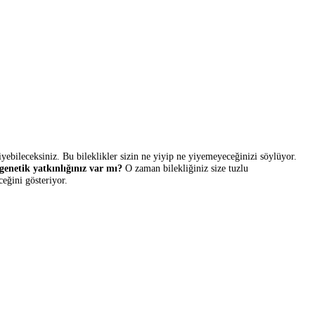
lojinin
en verimli şekilde kullanılmasını sağlıyor. Hayal edin… Sağlığ
eliştirilen bu
teknoloji
, her ortamda meyve ve sebze yetiştirmeyi sağlı
ev ürünlerinde kullanılan süper emici bir malzeme olan hidrojelden yap
şiyor.