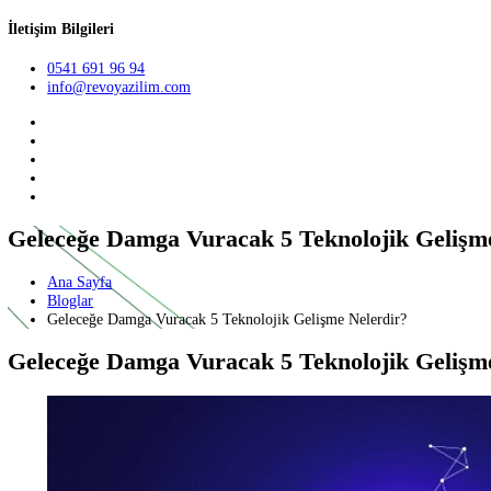
Teklif Al
TR
English
German
İletişim Bilgileri
0541 691 96 94
info@revoyazilim.com
Geleceğe Damga Vuracak 5 Teknolojik Ge
Ana Sayfa