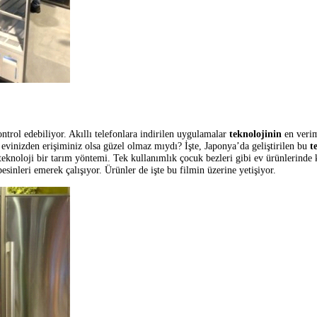
yorsunuz.
Teknolojik gelişime
aynı zamanda
yapay zeka
ile zenginleşt
eriyor ve sanal bir alışveriş deneyimi sunuyor.