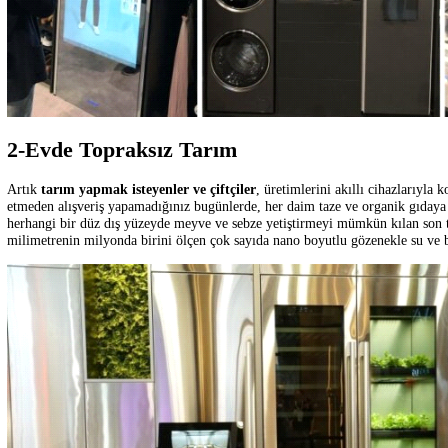
normal bir gardroba koyacağınızdan daha fazla kıyafeti yerleştirebili
dolaplarda kullanılan akıllı aynalar, kullanıcılarına moda tavsiyeleri v