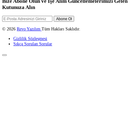
23 Kasım 2023
Lightroom Nedir? Lightroom Programı Nasıl Kullanılmalı?
REVO YAZILIM
Temelleri henüz yeni atılmakta olan Revo Yazılım, sizleri internet
dünyasında bir üst seviyeye taşıyacak hizmetler vermektedir.
Revo Yazılım; Web Tasarım, Web Yazılım, E-Ticaret, Kurumsal Kiml
Teknik Destek, Seo, Logo Tasarım, Grafik Tasarım, Sosyal Medya
Yönetimi gibi hizmetler sağlar...