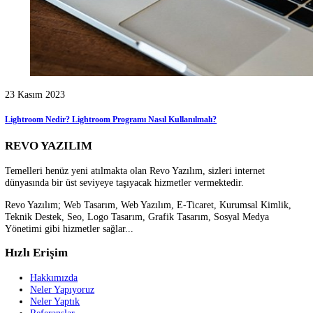
09 Kasım 2023
İnsansız Savaş Uçağımız KızılElma