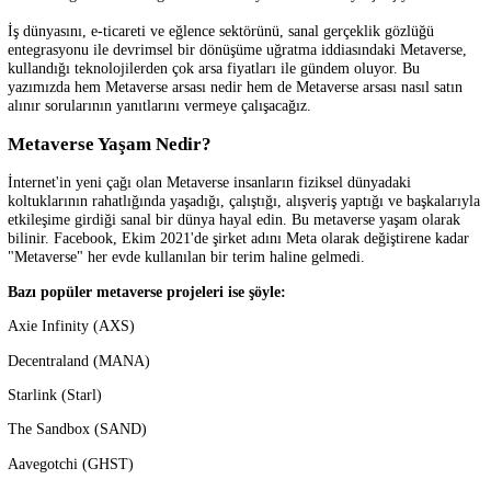
bilgisayarlar, android cihazlar, VR lensler ve çeşitli 3D kullanıcı ara y
sayesinde içinde bulunulan zaman ve mekân boyutundan uzaklaşılarak
fiziksel olarak içinde bulunulan evrenin ötesine geçme potansiyeli ola
tanımlanmaktadır.
Metaverse Arsası Nasıl Satın Alınır?
Metaverse arsa yatırımları
konusunda son dönemde medyada çıkan
sansasyonel haberler nedeniyle birikimlerini bu yeni alanda değerlen
isteyenlerin sayısında da beklenmedik bir artış yaşanıyor. Özellikle
Facebook CEO’su Mark Zuckerberg’in şirketinin adını Meta olarak
değiştirmesi ve yaptığı gösterişli bir sunumla internetin geleceğinin
Metaverse içinde şekilleneceğini iddia etmesiyle birlikte başlayan bu 
trendin yükselişi hızla devam ediyor. Hem bireyler hem de şirketler b
yandan
Metaverse
kavramını tam olarak anlamaya çalışırken bir yan
barındırdığı fırsatları değerlendirmenin yollarını bulmaya çalışıyor.
İş dünyasını, e-ticareti ve eğlence sektörünü, sanal gerçeklik gözlüğü
entegrasyonu ile devrimsel bir dönüşüme uğratma iddiasındaki Metave
kullandığı teknolojilerden çok arsa fiyatları ile gündem oluyor. Bu
yazımızda hem Metaverse arsası nedir hem de Metaverse arsası nasıl s
alınır sorularının yanıtlarını vermeye çalışacağız.
Metaverse Yaşam Nedir?