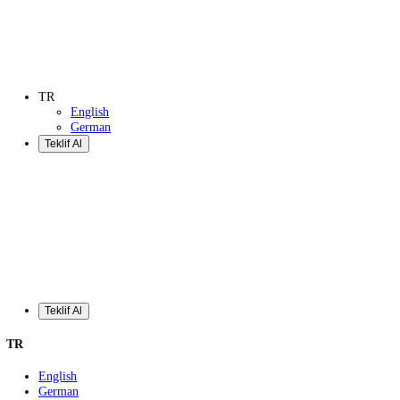
Teklif Al
TR
English
German
Teklif Al