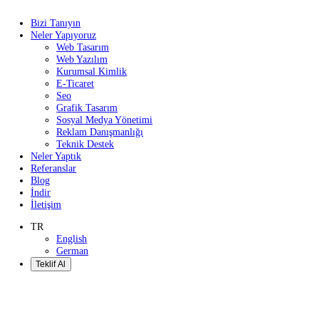
Bizi Tanıyın
Neler Yapıyoruz
Web Tasarım
Web Yazılım
Kurumsal Kimlik
E-Ticaret
Seo
Grafik Tasarım
Sosyal Medya Yönetimi
Reklam Danışmanlığı
Teknik Destek
Neler Yaptık
Referanslar
Blog
İndir
İletişim
TR
English
German