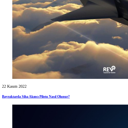
Kategoriler
Tümü
Duyurular
[2]
Grafik Tasarım
[11]
Haberler
[10]
IT
[3]
Mobil Uygulama
[1]
Röportajlar
[2]
Siber Güvenlik
[3]
Sosyal Medya Yönetimi
[1]
Teknoloji
[7]
Web Tasarım
[8]
Web Yazılım
[3]
Yazılım
[16]
Öne Çıkanlar