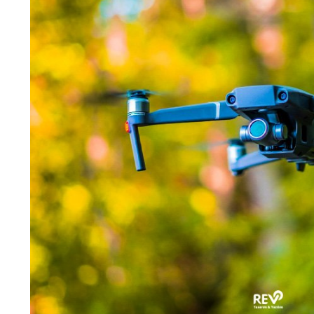
Metaverse Uzmanı Nasıl Olunur? İş İmkanları Nedir
Kişiye özel veya online
Metaverse uzmanlığı
eğitimlerinin olduğunu
aktaran Ural, “Kamu ve özel sektör çalışanlarından öğrencilere, kendi
alanda geliştirmek isteyen herkes bu eğitimlere katılım sağlayabilir.
Ortalama 3 gün 18 saatlik
Metaverse eğitimi
sonucunda artık siz de 
dünyaya adım atmış oluyorsunuz.13 bin ile 18 bin tl arası maaşı vardı
Metaverse nedir
metaverse teknolojisi
yeni teknoloji
metaverse arsa
metaverse iş imkanları nedir
Facebook
Twitter
Google +
Linkedin