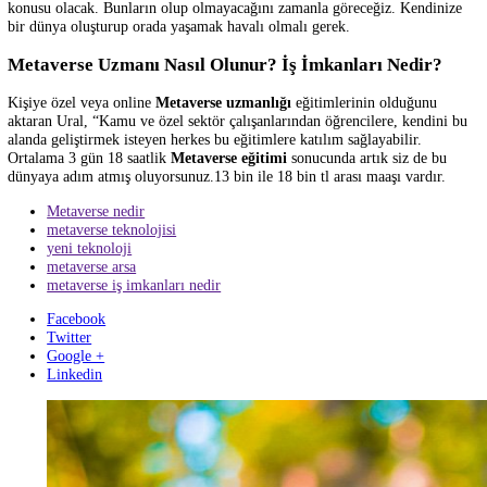
Teknoloji endüstrisinin önde gelen figürleri de oyunlar dışında heyec
duydukları birçok şeyin olduğunu söylüyorlar. Bu isimler metaverse’
gerçek zamanlı 3D grafiklere, kişiselleştirilmiş avatarlara, basmakalıp
oyunlardan ziyade daha hedef odaklı sosyal etkileşimlere, insanlara ait
ortamların oluşturulabilmesine ve insanlara para kazandıran bir ekon
sisteme sahip olmasını istiyorlar.
Kısacası yeni çağ olarak adlandırdığımız M
etaverse
, hayal edebileceğ
çoğu şeyin sanal bir evrende yer almasını sağlayabilecek.
Tim Sween
Mark Zuckerberg
gibi insanlar da bu büyük veri tabanının sadece bi
parçasını inşa ettiklerini belirtiyorlar. Bunu günümüzdeki internet gib
düşünebilirsiniz. Uzmanlara göre akıllı telefonlar 1980’li yıllardaki c
telefonlarına kıyasla neyse, metaverse de şu anın sanal gerçeklik tekno
için o. Yani metaverse düşünülenden çok daha geniş bir kavram.
Sonuç olarak Yeni Dünya Metaverse, şu an için kulağa bilim kurgu gi
gelse de internetin geleceği olarak tanımlanıyor. Birçok insan bu kon
şüpheyle yaklaşsa da gelecekte her şeyin yapılabileceği sanal bir evren
olmasının heyecan verici olduğunu söylemek yanlış olmaz. Belki de i
bütün zamanımızı burada geçireceğiz ya da kim bilir belki de bu tekno
kadar fazla gelişecek ki metaverse’e bilinç aktarımı gibi durumlar söz
konusu olacak. Bunların olup olmayacağını zamanla göreceğiz. Kendi
bir dünya oluşturup orada yaşamak havalı olmalı gerek.