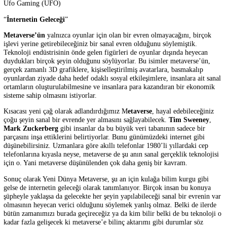
İnternet'in yeni çağı olan Metaverse insanların fiziksel dünyadaki
koltuklarının rahatlığında yaşadığı, çalıştığı, alışveriş yaptığı ve başka
etkileşime girdiği sanal bir dünya hayal edin. Bu metaverse yaşam ola
bilinir. Facebook, Ekim 2021'de şirket adını Meta olarak değiştirene 
"Metaverse" her evde kullanılan bir terim haline gelmedi.
Bazı popüler metaverse projeleri ise şöyle:
Axie Infinity (AXS)
Decentraland (MANA)
Starlink (Starl)
The Sandbox (SAND)
Aavegotchi (GHST)
Ufo Gaming (UFO)
“
İnternetin Geleceği
”
Metaverse’ün
yalnızca oyunlar için olan bir evren olmayacağını, bir
işlevi yerine getirebileceğiniz bir sanal evren olduğunu söylemiştik.